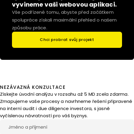
vyvineme vaši webovou aplikaci.
Vše podřízené tomu, abyste před začátkem
spolupráce získali maximální přehled o našem
způsobu práce.
Chci probrat svůj projekt
NEZÁVAZNÁ KONZULTACE
Získejte úvodní analýzu v rozsahu až 5 MD zcela zdarma.
Zmapujeme vaše procesy a navrhneme řešení připravené
na interní audit i due diligence investora, s jasně
vyčíslenou návratností pro váš byznys.