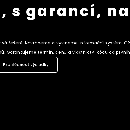
, s garancí, n
a hotová řešení. Navrhneme a vyvineme informační systém, 
mů. Garantujeme termín, cenu a vlastnictví kódu od první
Prohlédnout výsledky