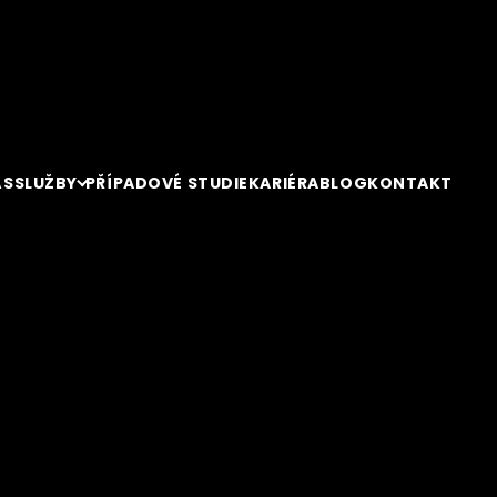
ÁS
SLUŽBY
PŘÍPADOVÉ STUDIE
KARIÉRA
BLOG
KONTAKT