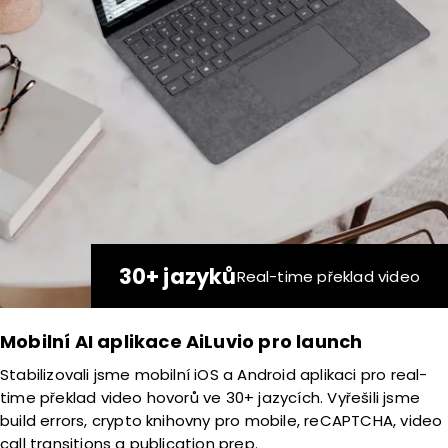
30+ jazyků
Real-time překlad video
Mobilní AI aplikace AiLuvio pro launch
Stabilizovali jsme mobilní iOS a Android aplikaci pro real-
time překlad video hovorů ve 30+ jazycích. Vyřešili jsme
build errors, crypto knihovny pro mobile, reCAPTCHA, video
call transitions a publication prep.