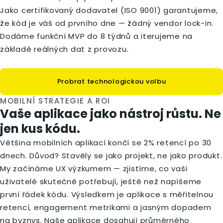
Jako certifikovaný dodavatel (ISO 9001) garantujeme,
že kód je váš od prvního dne — žádný vendor lock-in.
Dodáme funkční MVP do 8 týdnů a iterujeme na
základě reálných dat z provozu.
Probrat technologickou volbu
MOBILNÍ STRATEGIE A ROI
Vaše aplikace jako nástroj růstu. Ne
jen kus kódu.
Většina mobilních aplikací končí se 2% retencí po 30
dnech. Důvod? Stavěly se jako projekt, ne jako produkt.
My začínáme UX výzkumem — zjistíme, co vaši
uživatelé skutečně potřebují, ještě než napíšeme
první řádek kódu. Výsledkem je aplikace s měřitelnou
retencí, engagement metrikami a jasným dopadem
na byznys. Naše aplikace dosahují průměrného