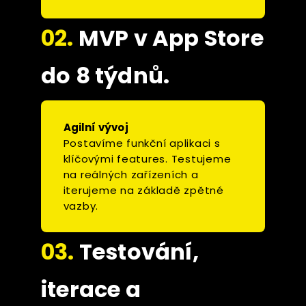
02.
MVP v App Store
do 8 týdnů.
Agilní vývoj
Postavíme funkční aplikaci s
klíčovými features. Testujeme
na reálných zařízeních a
iterujeme na základě zpětné
vazby.
03.
Testování,
iterace a