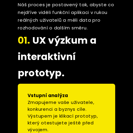
Náš proces je postavený tak, abyste co
nejdříve viděli funkční aplikaci v rukou
reálných uživatelů a měli data pro
rozhodování o dalším směru.
01.
UX výzkum a
interaktivní
prototyp.
Vstupní analýza
Zmapujeme vaše uživatele,
konkurenci a byznys cíle.
Výstupem je klikací prototyp,
který otestujete ještě před
vývojem.