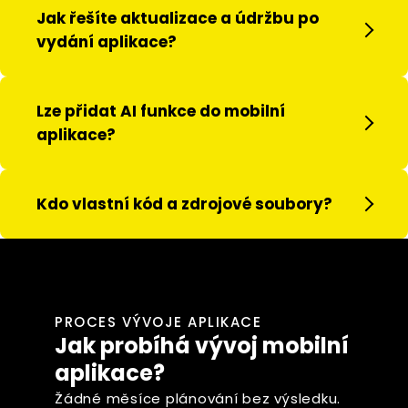
Jak řešíte aktualizace a údržbu po
vydání aplikace?
Lze přidat AI funkce do mobilní
aplikace?
Kdo vlastní kód a zdrojové soubory?
PROCES VÝVOJE APLIKACE
Jak probíhá vývoj mobilní
aplikace?
Žádné měsíce plánování bez výsledku.