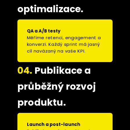
optimalizace.
QA a A/B testy
Měříme retenci, engagement a
konverzi. Každý sprint má jasný
cíl navázaný na vaše KPI.
04.
Publikace a
průběžný rozvoj
produktu.
Launch a post-launch