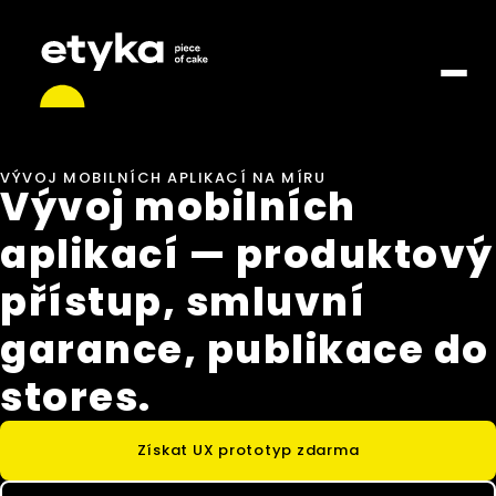
VÝVOJ MOBILNÍCH APLIKACÍ NA MÍRU
Vývoj mobilních
aplikací — produktový
přístup, smluvní
garance, publikace do
stores.
Získat UX prototyp zdarma