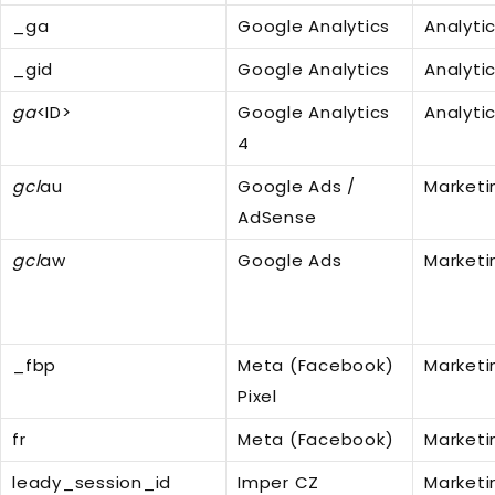
_ga
Google Analytics
Analyti
_gid
Google Analytics
Analyti
ga
<ID>
Google Analytics
Analyti
4
gcl
au
Google Ads /
Market
AdSense
gcl
aw
Google Ads
Market
_fbp
Meta (Facebook)
Market
Pixel
fr
Meta (Facebook)
Market
leady_session_id
Imper CZ
Market