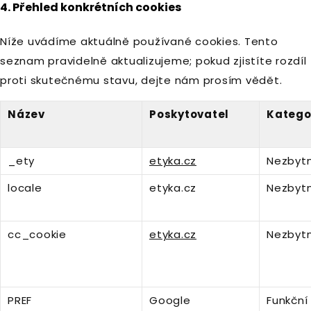
4. Přehled konkrétních cookies
Níže uvádíme aktuálně používané cookies. Tento
seznam pravidelně aktualizujeme; pokud zjistíte rozdíl
proti skutečnému stavu, dejte nám prosím vědět.
Název
Poskytovatel
Katego
_ety
etyka.cz
Nezbyt
locale
etyka.cz
Nezbyt
cc_cookie
etyka.cz
Nezbyt
PREF
Google
Funkční