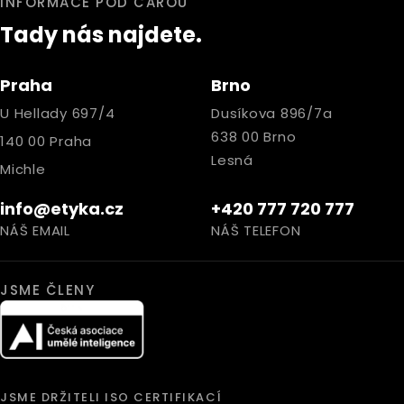
INFORMACE POD ČAROU
Tady nás najdete.
Praha
Brno
U Hellady 697/4
Dusíkova 896/7a
638 00 Brno
140 00 Praha
Lesná
Michle
info@etyka.cz
+420 777 720 777
NÁŠ EMAIL
NÁŠ TELEFON
JSME ČLENY
JSME DRŽITELI ISO CERTIFIKACÍ