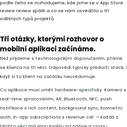
podle čeho se rozhodujeme, kde jsme se v App Store
review review spálili a co se nám osvědčilo u tří
odlišných typů projektů.
Tři otázky, kterými rozhovor o
mobilní aplikaci začínáme.
Než přijdeme s technologickým doporučením, ptáme
se klienta na tři věci. Odpovědi typicky předurčí stack, i
když si to klient na začátku neuvědomuje.
Co aplikace musí umět hardware-specificky. Kamera s
real-time zpracováním, AR, Bluetooth, NFC, push
notifikace s rich content, background sync, biometric
auth, in-app subscriptions s revenue cat — každá z
těchto věcí má jinou kvalitu na native a cross-