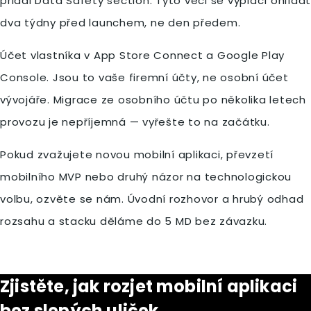
přidal Data Safety section. Tyto věci se vyplácí ohlídat
dva týdny před launchem, ne den předem.
Účet vlastníka v App Store Connect a Google Play
Console. Jsou to vaše firemní účty, ne osobní účet
vývojáře. Migrace ze osobního účtu po několika letech
provozu je nepříjemná — vyřešte to na začátku.
Pokud zvažujete novou mobilní aplikaci, převzetí
mobilního MVP nebo druhý názor na technologickou
volbu, ozvěte se nám. Úvodní rozhovor a hrubý odhad
rozsahu a stacku děláme do 5 MD bez závazku.
Zjistěte, jak rozjet mobilní aplikaci
bez slepých uliček.