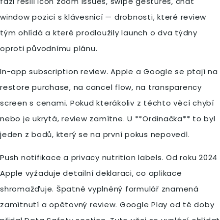
fázi řešili icon zoom issues, swipe gestures, chat
window pozici s klávesnicí — drobnosti, které review
tým ohlídá a které prodloužily launch o dva týdny
oproti původnímu plánu.
In-app subscription review. Apple a Google se ptají na
restore purchase, na cancel flow, na transparency
screen s cenami. Pokud kterákoliv z těchto věcí chybí
nebo je ukrytá, review zamítne. U **Ordinačka** to byl
jeden z bodů, který se na první pokus nepovedl.
Push notifikace a privacy nutrition labels. Od roku 2024
Apple vyžaduje detailní deklaraci, co aplikace
shromažďuje. Špatně vyplněný formulář znamená
zamítnutí a opětovný review. Google Play od té doby