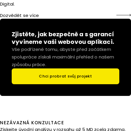
Digital.
Dozvědět se více
Zjistěte, jak bezpečně a s garancí
vyvineme vaši webovou aplikaci.
Vše podřízené tomu, abyste před začátkem
spolupráce získali maximální přehled o našem
způsobu práce.
Chci probrat svůj projekt
NEZÁVAZNÁ KONZULTACE
Získejte úvodní analýzu v rozsahu až 5 MD zcela zdarma.