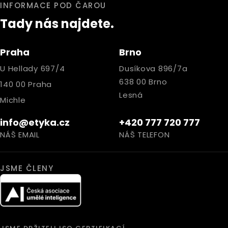
INFORMACE POD ČAROU
Tady nás najdete.
Praha
Brno
U Hellady 697/4
Dusíkova 896/7a
638 00 Brno
140 00 Praha
Lesná
Michle
info@etyka.cz
+420 777 720 777
NÁŠ EMAIL
NÁŠ TELEFON
JSME ČLENY