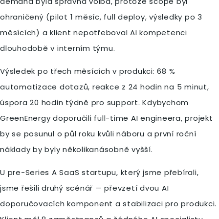
demand byla správná volba, protože scope byl
ohraničený (pilot 1 měsíc, full deploy, výsledky po 3
měsících) a klient nepotřeboval AI kompetenci
dlouhodobě v interním týmu.
Výsledek po třech měsících v produkci: 68 %
automatizace dotazů, reakce z 24 hodin na 5 minut,
úspora 20 hodin týdně pro support. Kdybychom
GreenEnergy doporučili full-time AI engineera, projekt
by se posunul o půl roku kvůli náboru a první roční
náklady by byly několikanásobně vyšší.
U pre-Series A SaaS startupu, který jsme přebírali,
jsme řešili druhý scénář — převzetí dvou AI
doporučovacích komponent a stabilizaci pro produkci.