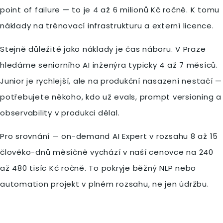
point of failure — to je 4 až 6 milionů Kč ročně. K tomu
náklady na trénovací infrastrukturu a externí licence.
Stejně důležité jako náklady je čas náboru. V Praze
hledáme seniorního AI inženýra typicky 4 až 7 měsíců.
Junior je rychlejší, ale na produkční nasazení nestačí —
potřebujete někoho, kdo už evals, prompt versioning a
observability v produkci dělal.
Pro srovnání — on-demand AI Expert v rozsahu 8 až 15
člověko-dnů měsíčně vychází v naší cenovce na 240
až 480 tisíc Kč ročně. To pokryje běžný NLP nebo
automation projekt v plném rozsahu, ne jen údržbu.