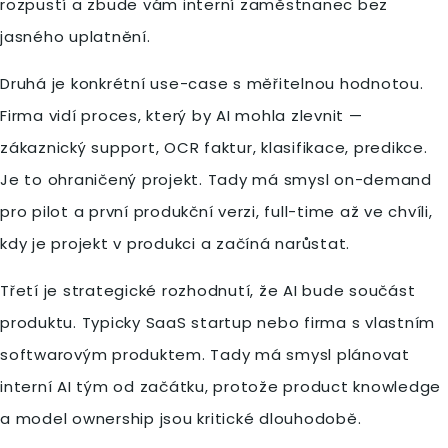
rozpustí a zbude vám interní zaměstnanec bez
jasného uplatnění.
Druhá je konkrétní use-case s měřitelnou hodnotou.
Firma vidí proces, který by AI mohla zlevnit —
zákaznický support, OCR faktur, klasifikace, predikce.
Je to ohraničený projekt. Tady má smysl on-demand
pro pilot a první produkční verzi, full-time až ve chvíli,
kdy je projekt v produkci a začíná narůstat.
Třetí je strategické rozhodnutí, že AI bude součást
produktu. Typicky SaaS startup nebo firma s vlastním
softwarovým produktem. Tady má smysl plánovat
interní AI tým od začátku, protože product knowledge
a model ownership jsou kritické dlouhodobě.