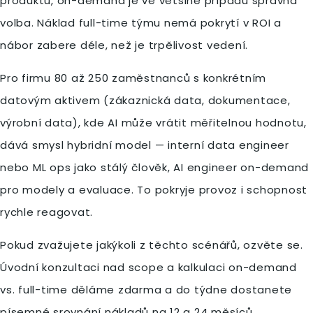
produktu, on-demand je ve většině případů správná
volba. Náklad full-time týmu nemá pokrytí v ROI a
nábor zabere déle, než je trpělivost vedení.
Pro firmu 80 až 250 zaměstnanců s konkrétním
datovým aktivem (zákaznická data, dokumentace,
výrobní data), kde AI může vrátit měřitelnou hodnotu,
dává smysl hybridní model — interní data engineer
nebo ML ops jako stálý člověk, AI engineer on-demand
pro modely a evaluace. To pokryje provoz i schopnost
rychle reagovat.
Pokud zvažujete jakýkoli z těchto scénářů, ozvěte se.
Úvodní konzultaci nad scope a kalkulaci on-demand
vs. full-time děláme zdarma a do týdne dostanete
písemné srovnání nákladů na 12 a 24 měsíců.