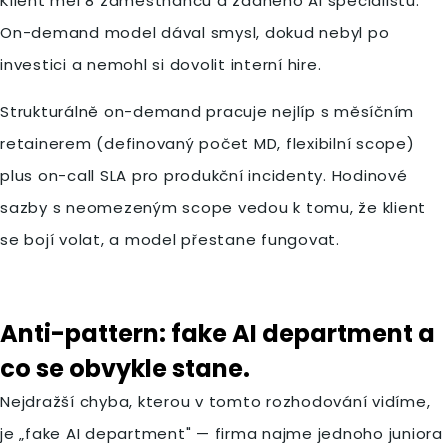
Klient měl 8 zaměstnanců a žádného AI specialistu.
On-demand model dával smysl, dokud nebyl po
investici a nemohl si dovolit interní hire.
Strukturálně on-demand pracuje nejlíp s měsíčním
retainerem (definovaný počet MD, flexibilní scope)
plus on-call SLA pro produkční incidenty. Hodinové
sazby s neomezeným scope vedou k tomu, že klient
se bojí volat, a model přestane fungovat.
Anti-pattern: fake AI department a
co se obvykle stane.
Nejdražší chyba, kterou v tomto rozhodování vidíme,
je „fake AI department" — firma najme jednoho juniora