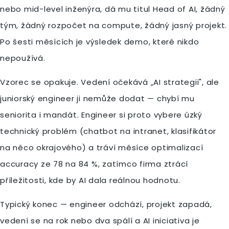
nebo mid-level inženýra, dá mu titul Head of AI, žádný
tým, žádný rozpočet na compute, žádný jasný projekt.
Po šesti měsících je výsledek demo, které nikdo
nepoužívá.
Vzorec se opakuje. Vedení očekává „AI strategii", ale
juniorský engineer ji nemůže dodat — chybí mu
seniorita i mandát. Engineer si proto vybere úzký
technický problém (chatbot na intranet, klasifikátor
na něco okrajového) a tráví měsíce optimalizací
accuracy ze 78 na 84 %, zatímco firma ztrácí
příležitosti, kde by AI dala reálnou hodnotu.
Typický konec — engineer odchází, projekt zapadá,
vedení se na rok nebo dva spálí a AI iniciativa je