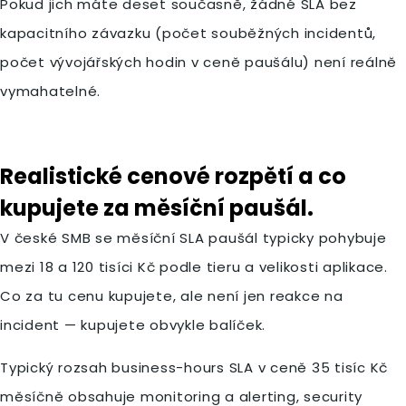
Pokud jich máte deset současně, žádné SLA bez
kapacitního závazku (počet souběžných incidentů,
počet vývojářských hodin v ceně paušálu) není reálně
vymahatelné.
Realistické cenové rozpětí a co
kupujete za měsíční paušál.
V české SMB se měsíční SLA paušál typicky pohybuje
mezi 18 a 120 tisíci Kč podle tieru a velikosti aplikace.
Co za tu cenu kupujete, ale není jen reakce na
incident — kupujete obvykle balíček.
Typický rozsah business-hours SLA v ceně 35 tisíc Kč
měsíčně obsahuje monitoring a alerting, security