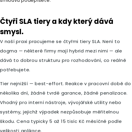
smlouvu podepíšete.
Čtyři SLA tiery a kdy který dává
smysl.
V naší praxi pracujeme se čtyřmi tiery SLA. Není to
dogma — některé firmy mají hybrid mezi nimi — ale
dává to dobrou strukturu pro rozhodování, co reálně
potřebujete.
Tier nejnižší — best-effort. Reakce v pracovní době do
několika dní, žádné tvrdé garance, žádné penalizace.
Vhodný pro interní nástroje, vývojářské utility nebo
systémy, jejichž výpadek nezpůsobuje měřitelnou
škodu. Cena typicky 5 až 15 tisíc Kč měsíčně podle
velikosti aplikace.