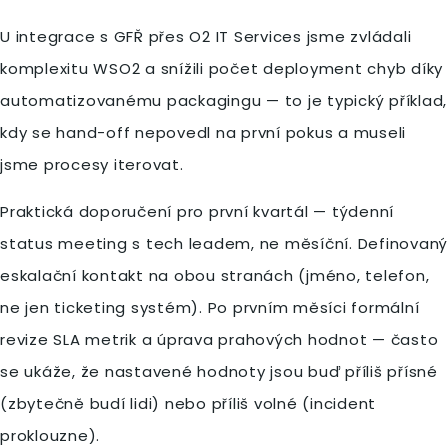
U integrace s GFŘ přes O2 IT Services jsme zvládali
komplexitu WSO2 a snížili počet deployment chyb díky
automatizovanému packagingu — to je typický příklad,
kdy se hand-off nepovedl na první pokus a museli
jsme procesy iterovat.
Praktická doporučení pro první kvartál — týdenní
status meeting s tech leadem, ne měsíční. Definovaný
eskalační kontakt na obou stranách (jméno, telefon,
ne jen ticketing systém). Po prvním měsíci formální
revize SLA metrik a úprava prahových hodnot — často
se ukáže, že nastavené hodnoty jsou buď příliš přísné
(zbytečně budí lidi) nebo příliš volné (incident
proklouzne).