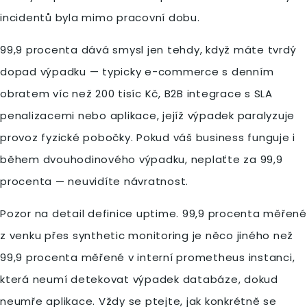
incidentů byla mimo pracovní dobu.
99,9 procenta dává smysl jen tehdy, když máte tvrdý
dopad výpadku — typicky e-commerce s denním
obratem víc než 200 tisíc Kč, B2B integrace s SLA
penalizacemi nebo aplikace, jejíž výpadek paralyzuje
provoz fyzické pobočky. Pokud váš business funguje i
během dvouhodinového výpadku, neplaťte za 99,9
procenta — neuvidíte návratnost.
Pozor na detail definice uptime. 99,9 procenta měřené
z venku přes synthetic monitoring je něco jiného než
99,9 procenta měřené v interní prometheus instanci,
která neumí detekovat výpadek databáze, dokud
neumře aplikace. Vždy se ptejte, jak konkrétně se