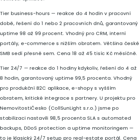
Tier business-hours — reakce do 4 hodin v pracovní
době, řešení do 1 nebo 2 pracovních dnů, garantovaný
uptime 98 až 99 procent. Vhodný pro CRM, interní
portály, e-commerce s nižším obratem. Většina české
SMB sedí přesně sem. Cena 18 až 45 tisíc Kč měsíčně.
Tier 24/7 — reakce do 1 hodiny kdykoliv, řešení do 4 až
8 hodin, garantovaný uptime 99,5 procenta. Vhodný
pro produkční B2C aplikace, e-shopy s vyšším
obratem, kritické integrace s partnery. U projektu pro
NemovitostiČesko (CollSunLight s.r.o.) jsme po
stabilizaci nastavili 98,5 procenta SLA s automated
backups, DDoS protection a uptime monitoringem —
to je klasický 24/7 setup pro real-estate portál. Cena