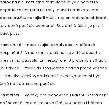
nárok na nic. Rozumná formulace je „SLA neplatí v
případě selhání třetí strany, pokud dodavatel pro
danou službu nezajistil multi-region redundanci, která
je v ceně paušálu uvedena". Bez druhé části je první
část past.
Past druhá — neexistující penalizace. „V případě
nesplnění SLA má klient nárok na slevu 10 procent z
měsíčního paušálu" zní hezky, ale 10 procent z 30 tisíc
je 3 tisíce — tolik vás stojí jediná hodina práce vašeho
IT člověka, který výpadek řeší. Penalizace musí být
úměrná dopadu, ne paušálu.
Past třetí — výjimky pro plánovanou údržbu, která není
definovaná. Pokud smlouva říká „SLA neplatí během