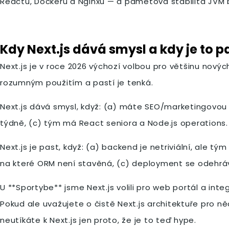
Reactu, Dockeru a Nginxu — a paměťová stabilita JVM by
Kdy Next.js dává smysl a kdy je to p
Next.js je v roce 2026 výchozí volbou pro většinu nový
rozumným použitím a pastí je tenká.
Next.js dává smysl, když: (a) máte SEO/marketingovou 
týdně, (c) tým má React seniora a Node.js operations.
Next.js je past, když: (a) backend je netriviální, ale t
na které ORM není stavěná, (c) deployment se odehrává
U **Sportybe** jsme Next.js volili pro web portál a int
Pokud ale uvažujete o čistě Next.js architektuře pro něc
neutíkáte k Next.js jen proto, že je to teď hype.