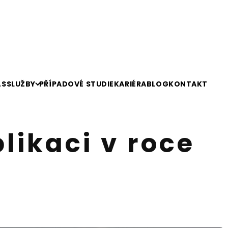
ÁS
SLUŽBY
PŘÍPADOVÉ STUDIE
KARIÉRA
BLOG
KONTAKT
ikaci v roce