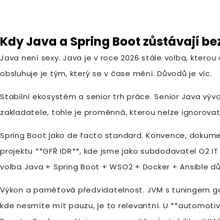
Kdy Java a Spring Boot zůstávají b
Java není sexy. Java je v roce 2026 stále volba, ktero
obsluhuje je tým, který se v čase mění. Důvodů je víc.
Stabilní ekosystém a senior trh práce. Senior Java výv
zakladatele, tohle je proměnná, kterou nelze ignorovat
Spring Boot jako de facto standard. Konvence, dokument
projektu **GFŘ IDR**, kde jsme jako subdodavatel O2 IT
volba Java + Spring Boot + WSO2 + Docker + Ansible dů
Výkon a paměťová předvídatelnost. JVM s tuningem garba
kde nesmíte mít pauzu, je to relevantní. U **automotiv