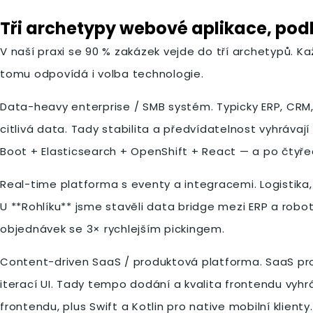
Tři archetypy webové aplikace, pod
V naší praxi se 90 % zakázek vejde do tří archetypů. Kaž
tomu odpovídá i volba technologie.
Data-heavy enterprise / SMB systém. Typicky ERP, CRM, 
citlivá data. Tady stabilita a předvídatelnost vyhrávaj
Boot + Elasticsearch + OpenShift + React — a po čtyře
Real-time platforma s eventy a integracemi. Logistika,
U **Rohlíku** jsme stavěli data bridge mezi ERP a rob
objednávek se 3× rychlejším pickingem.
Content-driven SaaS / produktová platforma. SaaS pro
iterací UI. Tady tempo dodání a kvalita frontendu vyhrá
frontendu, plus Swift a Kotlin pro native mobilní klienty.