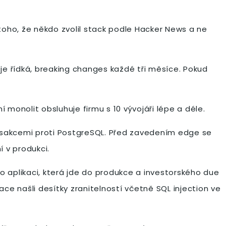
 toho, že někdo zvolil stack podle Hacker News a ne
je řídká, breaking changes každé tři měsíce. Pokud
 monolit obsluhuje firmu s 10 vývojáři lépe a déle.
ansakcemi proti PostgreSQL. Před zavedením edge se
í v produkci.
 aplikaci, která jde do produkce a investorského due
ce našli desítky zranitelností včetně SQL injection ve