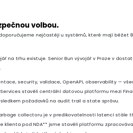
ezpečnou volbou.
u doporučujeme nejčastěji u systémů, které mají běžet 8
ojář na trhu existuje. Senior Bun vývojář v Praze v dos
.
ace, security, validace, OpenAPI, observability — všec
 Services stavěli centrální datovou platformu mezi Fin
sledkem požadavků na audit trail a state správu.
ge collectoru je v predikovatelnosti latencí stále tří
e klienta pod NDA** jsme stavěli platformu zpracovávaj