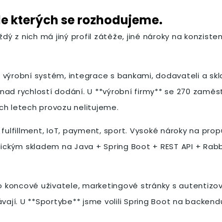
le kterých se rozhodujeme.
dý z nich má jiný profil zátěže, jiné nároky na konzisten
výrobní systém, integrace s bankami, dodavateli a sklad
í nad rychlostí dodání. U **výrobní firmy** se 270 zaměs
ch letech provozu nelitujeme.
 fulfillment, IoT, payment, sport. Vysoké nároky na pro
otickým skladem na Java + Spring Boot + REST API + Rab
 koncové uživatele, marketingové stránky s autentizov
vají. U **Sportybe** jsme volili Spring Boot na backend