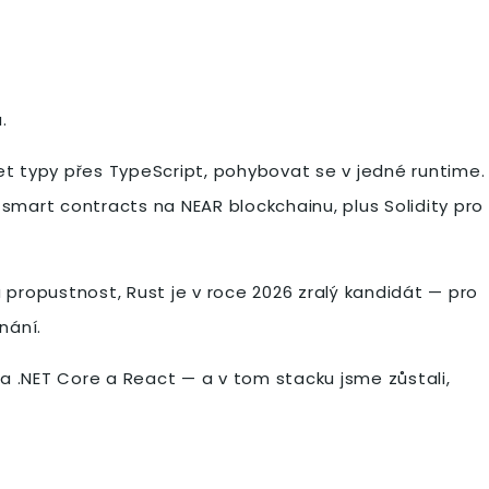
.
let typy přes TypeScript, pohybovat se v jedné runtime.
 smart contracts na NEAR blockchainu, plus Solidity pro
ropustnost, Rust je v roce 2026 zralý kandidát — pro
nání.
a .NET Core a React — a v tom stacku jsme zůstali,