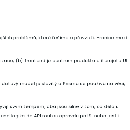
ějších problémů, které řešíme u převzetí. Hranice mezi
zace, (b) frontend je centrum produktu a iterujete UI
b) datový model je složitý a Prisma se používá na věci,
víjí svým tempem, oba jsou silné v tom, co dělají.
kend logika do API routes opravdu patří, nebo jestli