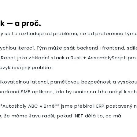
k — a proč.
dy se to rozhoduje od problému, ne od preference týmu
rychlou iterací. Tým může psát backend i frontend, sdí
+ React jako základní stack a Rust + AssemblyScript pro
zyk řeší jiný problém.
kovatelnou latenci, paměťovou bezpečnost a vysokou p
 backend SMB aplikace, kde by senior na trhu nebyl k seh
*Autoškoly ABC v Brně** jsme přebírali ERP postavený n
, že máme Javu radši, pokud .NET dělá to, co má.