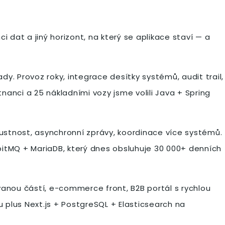
ci dat a jiný horizont, na který se aplikace staví — a
y. Provoz roky, integrace desítky systémů, audit trail,
tnanci a 25 nákladními vozy jsme volili Java + Spring
pustnost, asynchronní zprávy, koordinace více systémů.
bitMQ + MariaDB, který dnes obsluhuje 30 000+ denních
anou částí, e-commerce front, B2B portál s rychlou
u plus Next.js + PostgreSQL + Elasticsearch na