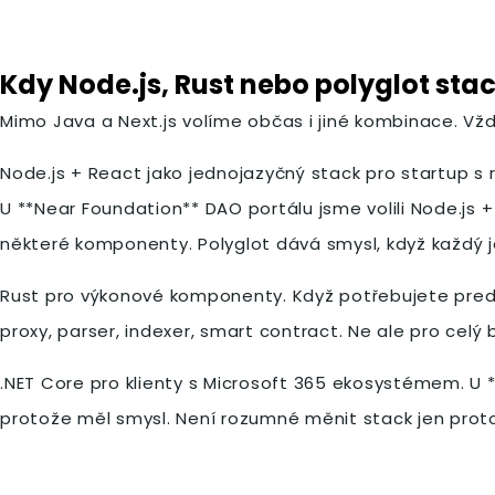
Kdy Node.js, Rust nebo polyglot stac
Mimo Java a Next.js volíme občas i jiné kombinace. Vž
Node.js + React jako jednojazyčný stack pro startup s 
U **Near Foundation** DAO portálu jsme volili Node.js 
některé komponenty. Polyglot dává smysl, když každý ja
Rust pro výkonové komponenty. Když potřebujete predi
proxy, parser, indexer, smart contract. Ne ale pro celý
.NET Core pro klienty s Microsoft 365 ekosystémem. U *
protože měl smysl. Není rozumné měnit stack jen proto