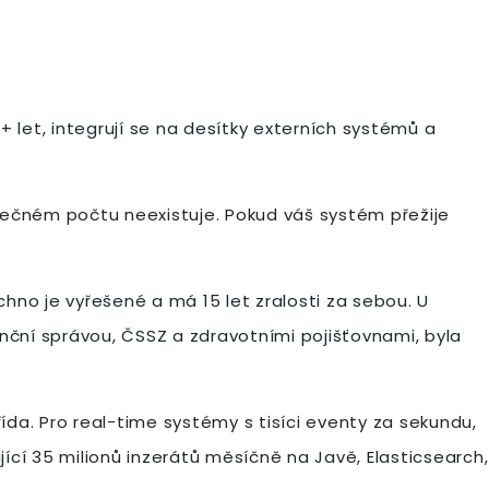
+ let, integrují se na desítky externích systémů a
tatečném počtu neexistuje. Pokud váš systém přežije
hno je vyřešené a má 15 let zralosti za sebou. U
anční správou, ČSSZ a zdravotními pojišťovnami, byla
da. Pro real-time systémy s tisíci eventy za sekundu,
ící 35 milionů inzerátů měsíčně na Javě, Elasticsearch,