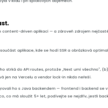
la v klidu i při špičkových objemech.
ast.
ch content-driven aplikací — a zároveň zdrojem nejčast
součást aplikace, kde se hodí SSR a obrázková optimali
ým ho strká do API routes, protože „Next umí všechno", (
 jen na Vercelu a vendor lock-in nikdo neřeší.
egrovali ho s Java backendem — frontend i backend se vy
o, co má sloužit 5+ let, podívejte se nejdřív, jestli bac