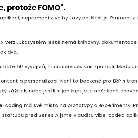
e, protože FOMO".
aplikací, nepramení z volby Javy ani Next.js. Pramení z
0.x verzi. Ekosystém ještě nemá knihovny, dokumentace 
rok dva.
nemáte 50 vývojářů, microservices vás zpomalí. Modulární
content a personalizaci. Není to backend pro ERP s tr
ský zážitek, nebo jestli si jen kupujete nečekané chován
e-coding má své místo na prototypy a experimenty. Pro
startupu před Series A jsme v auditu vibe-coded aplika