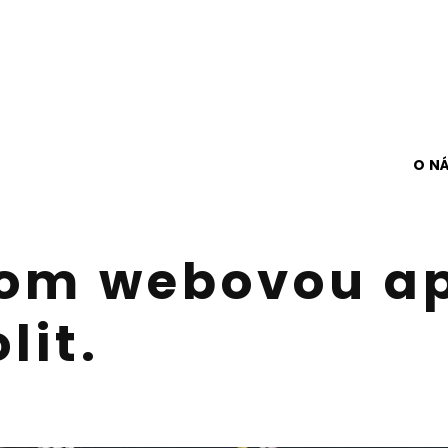
O N
om webovou apl
lit.