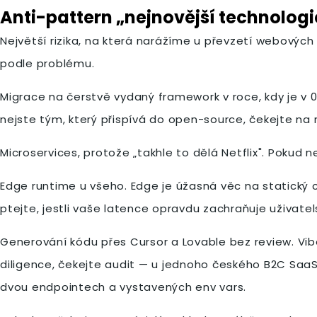
Anti-pattern „nejnovější technologi
Největší rizika, na která narážíme u převzetí webových 
podle problému.
Migrace na čerstvě vydaný framework v roce, kdy je v 
nejste tým, který přispívá do open-source, čekejte na 
Microservices, protože „takhle to dělá Netflix". Pokud 
Edge runtime u všeho. Edge je úžasná věc na statický 
ptejte, jestli vaše latence opravdu zachraňuje uživatel
Generování kódu přes Cursor a Lovable bez review. Vib
diligence, čekejte audit — u jednoho českého B2C SaaS 
dvou endpointech a vystavených env vars.