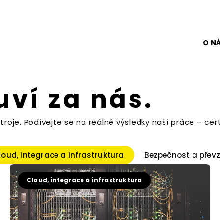
O N
ví za nás.
troje. Podívejte se na reálné výsledky naší práce – cert
loud, integrace a infrastruktura
Bezpečnost a převz
Cloud, integrace a infrastruktura