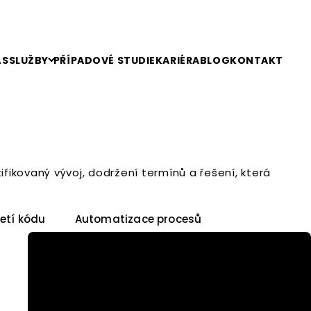
ÁS
SLUŽBY
PŘÍPADOVÉ STUDIE
KARIÉRA
BLOG
KONTAKT
ifikovaný vývoj, dodržení termínů a řešení, která
etí kódu
Automatizace procesů