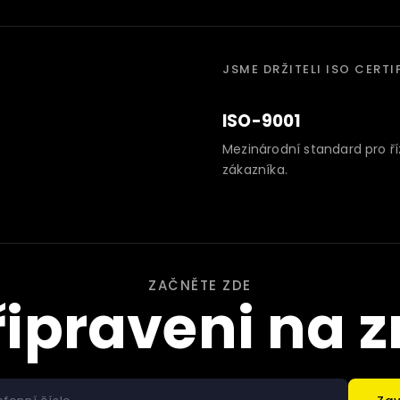
JSME DRŽITELI ISO CERTI
ISO-9001
Mezinárodní standard pro říz
zákazníka.
ZAČNĚTE ZDE
řipraveni na