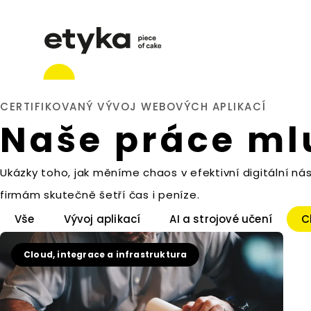
CERTIFIKOVANÝ VÝVOJ WEBOVÝCH APLIKACÍ
Naše práce mlu
Ukázky toho, jak měníme chaos v efektivní digitální nás
firmám skutečně šetří čas i peníze.
Vše
Vývoj aplikací
AI a strojové učení
C
Cloud, integrace a infrastruktura