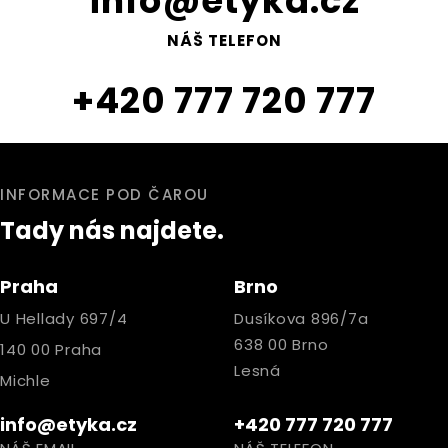
info@etyka.cz
NÁŠ TELEFON
+420 777 720 777
INFORMACE POD ČAROU
Tady nás najdete.
Praha
Brno
U Hellady 697/4
Dusíkova 896/7a
638 00 Brno
140 00 Praha
Lesná
Michle
info@etyka.cz
+420 777 720 777