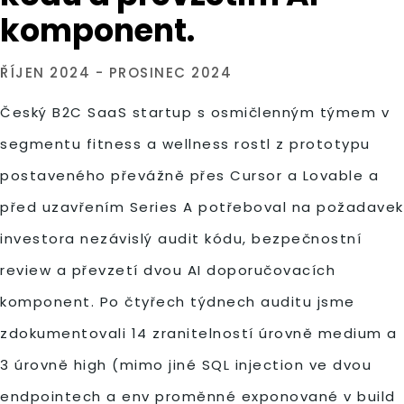
komponent.
ŘÍJEN 2024 - PROSINEC 2024
Český B2C SaaS startup s osmičlenným týmem v
segmentu fitness a wellness rostl z prototypu
postaveného převážně přes Cursor a Lovable a
před uzavřením Series A potřeboval na požadavek
investora nezávislý audit kódu, bezpečnostní
review a převzetí dvou AI doporučovacích
komponent. Po čtyřech týdnech auditu jsme
zdokumentovali 14 zranitelností úrovně medium a
3 úrovně high (mimo jiné SQL injection ve dvou
endpointech a env proměnné exponované v build