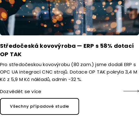
Středočeská kovovýroba — ERP s 58% dotací
OP TAK
Pro středočeskou kovovýrobu (80 zam.) jsme dodali ERP s
OPC UA integrací CNC strojů. Dotace OP TAK pokryla 3,4 M
Kč z 5,9 M Kč nákladů, admin -32 %.
Dozvědět se více
Všechny případové studie