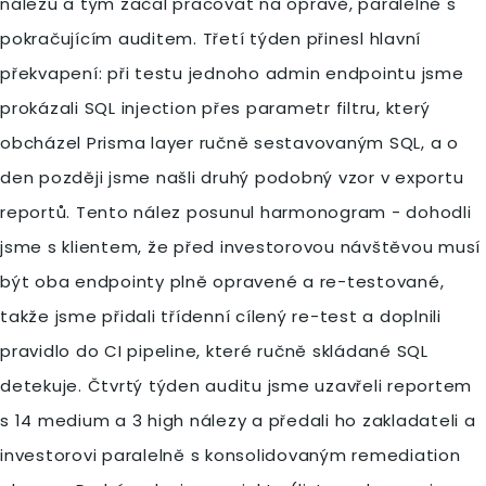
nálezů a tým začal pracovat na opravě, paralelně s
pokračujícím auditem. Třetí týden přinesl hlavní
překvapení: při testu jednoho admin endpointu jsme
prokázali SQL injection přes parametr filtru, který
obcházel Prisma layer ručně sestavovaným SQL, a o
den později jsme našli druhý podobný vzor v exportu
reportů. Tento nález posunul harmonogram - dohodli
jsme s klientem, že před investorovou návštěvou musí
být oba endpointy plně opravené a re-testované,
takže jsme přidali třídenní cílený re-test a doplnili
pravidlo do CI pipeline, které ručně skládané SQL
detekuje. Čtvrtý týden auditu jsme uzavřeli reportem
s 14 medium a 3 high nálezy a předali ho zakladateli a
investorovi paralelně s konsolidovaným remediation