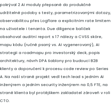
pokrýval 2 AI moduly přepsané do produkčně
udržitelné podoby s testy, parametrizovanými dotazy,
observabilitou přes Logflare a explicitním rate limitem
na uživatele i tenanta. Due diligence balíček
obsahoval auditní report s 17 nálezy a CVSS skóre,
mapu kódu (ručně psaný vs. AI vygenerovaný), AI
strategii a roadmapu pro investorský deck, popis
architektury, návrh DPA šablony pro budoucí B2B
klienty a doporučení k procesu code review po Series
A. Na naší straně projekt vedl tech lead s jedním AI
inženýrem a jedním security inženýrem na 0,5 FTE, na
straně klienta byl protějškem zakladatel zároveň v roli
CTO.