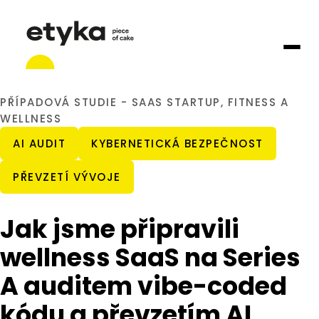
PŘÍPADOVÁ STUDIE - SAAS STARTUP, FITNESS A
WELLNESS
AI AUDIT
KYBERNETICKÁ BEZPEČNOST
PŘEVZETÍ VÝVOJE
Jak jsme připravili
wellness SaaS na Series
A auditem vibe-coded
kódu a převzetím AI