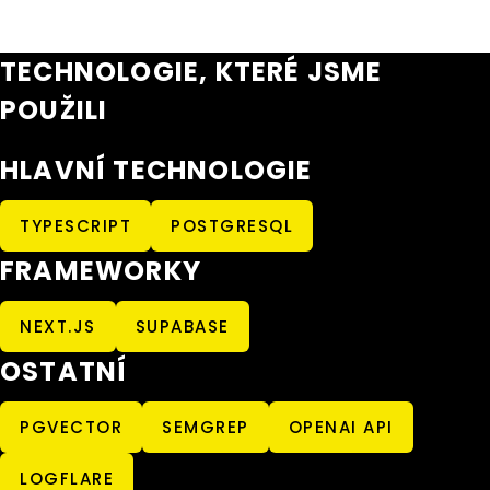
TECHNOLOGIE, KTERÉ JSME
POUŽILI
HLAVNÍ TECHNOLOGIE
TYPESCRIPT
POSTGRESQL
FRAMEWORKY
NEXT.JS
SUPABASE
OSTATNÍ
PGVECTOR
SEMGREP
OPENAI API
LOGFLARE