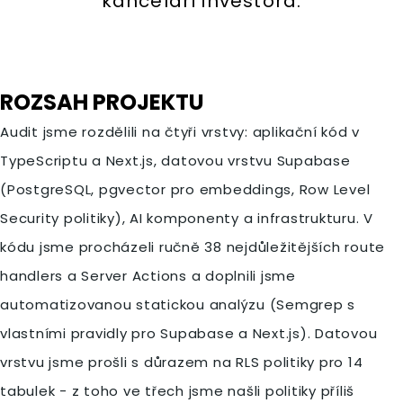
kanceláři investora.
ROZSAH PROJEKTU
Audit jsme rozdělili na čtyři vrstvy: aplikační kód v
TypeScriptu a Next.js, datovou vrstvu Supabase
(PostgreSQL, pgvector pro embeddings, Row Level
Security politiky), AI komponenty a infrastrukturu. V
kódu jsme procházeli ručně 38 nejdůležitějších route
handlers a Server Actions a doplnili jsme
automatizovanou statickou analýzu (Semgrep s
vlastními pravidly pro Supabase a Next.js). Datovou
vrstvu jsme prošli s důrazem na RLS politiky pro 14
tabulek - z toho ve třech jsme našli politiky příliš