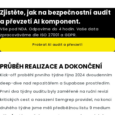
Zjistěte, jak na bezpečnostní audit
a převzetí AI komponent.
Vše pod NDA. Odpovíme do 4 hodin. Vaše data
zpracováváme dle ISO 27001 a GDPR.
Probrat AI audit a převzetí
PRŮBĚH REALIZACE A DOKONČENÍ
Kick-off proběhl prvního týdne října 2024 dvoudenním
deep-dive nad repozitářem a Supabase prostředím.
První dva týdny auditu byly zaměřené na ruční revizi
kritických cest a nasazení Semgrep pravidel, na konci
druhého týdne jsme měli předběžnou listu 9 medium