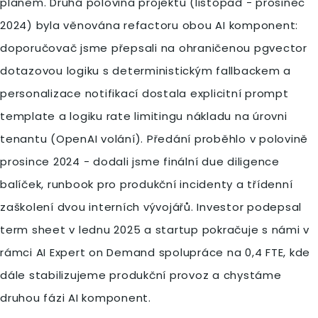
planem. Druhá polovina projektu (listopad - prosinec
2024) byla věnována refactoru obou AI komponent:
doporučovač jsme přepsali na ohraničenou pgvector
dotazovou logiku s deterministickým fallbackem a
personalizace notifikací dostala explicitní prompt
template a logiku rate limitingu nákladu na úrovni
tenantu (OpenAI volání). Předání proběhlo v polovině
prosince 2024 - dodali jsme finální due diligence
balíček, runbook pro produkční incidenty a třídenní
zaškolení dvou interních vývojářů. Investor podepsal
term sheet v lednu 2025 a startup pokračuje s námi v
rámci AI Expert on Demand spolupráce na 0,4 FTE, kde
dále stabilizujeme produkční provoz a chystáme
druhou fázi AI komponent.