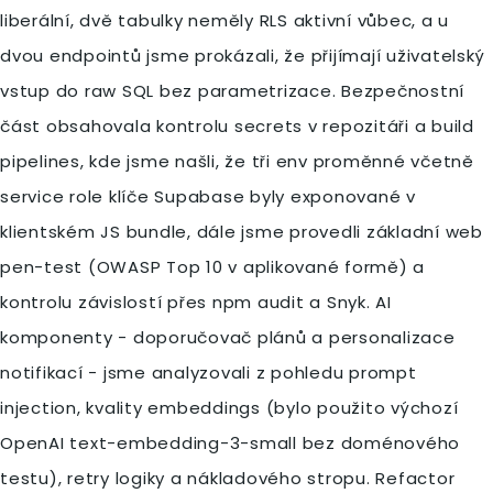
liberální, dvě tabulky neměly RLS aktivní vůbec, a u
dvou endpointů jsme prokázali, že přijímají uživatelský
vstup do raw SQL bez parametrizace. Bezpečnostní
část obsahovala kontrolu secrets v repozitáři a build
pipelines, kde jsme našli, že tři env proměnné včetně
service role klíče Supabase byly exponované v
klientském JS bundle, dále jsme provedli základní web
pen-test (OWASP Top 10 v aplikované formě) a
kontrolu závislostí přes npm audit a Snyk. AI
komponenty - doporučovač plánů a personalizace
notifikací - jsme analyzovali z pohledu prompt
injection, kvality embeddings (bylo použito výchozí
OpenAI text-embedding-3-small bez doménového
testu), retry logiky a nákladového stropu. Refactor