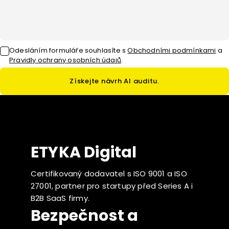
Odesláním formuláře souhlasíte
s
Obchodními podmínkami
a
Pravidly ochrany osobních údajů
.
Získejte návrh AI auditu.
ETYKA Digital
Certifikovaný dodavatel s ISO 9001 a ISO
27001, partner pro startupy před Series A i
B2B SaaS firmy.
Bezpečnost a