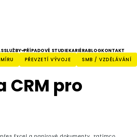
ÁS
SLUŽBY
PŘÍPADOVÉ STUDIE
KARIÉRA
BLOG
KONTAKT
 MÍRU
PŘEVZETÍ VÝVOJE
SMB / VZDĚLÁVÁNÍ
 a CRM pro
ů přes Excel a papírové dokumenty, zatímco