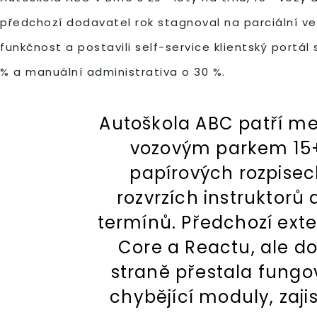
předchozí dodavatel rok stagnoval na parciální ve
funkčnost a postavili self-service klientský port
% a manuální administrativa o 30 %.
Autoškola ABC patří mez
vozovým parkem 15+ 
papírových rozpisec
rozvrzích instruktorů 
termínů. Předchozí ext
Core a Reactu, ale d
straně přestala fungov
chybějící moduly, zaj