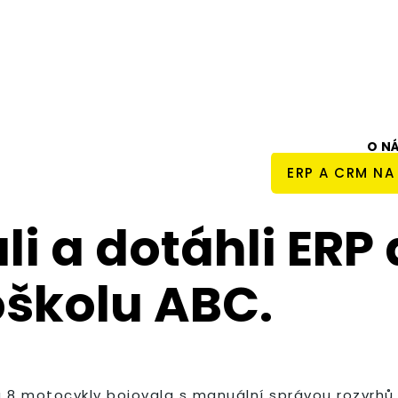
O N
ERP A CRM NA
li a dotáhli ERP
školu ABC.
 a 8 motocykly bojovala s manuální správou rozvrh