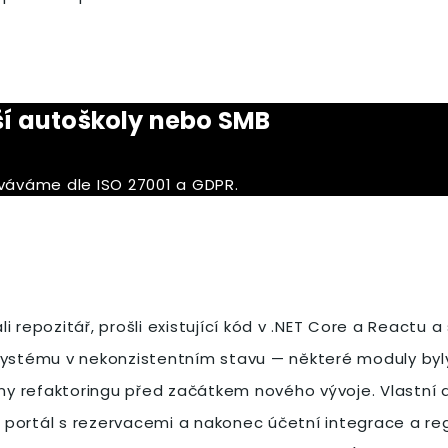
aší autoškoly nebo SMB
váváme dle ISO 27001 a GDPR.
li repozitář, prošli existující kód v .NET Core a Reactu 
systému v nekonzistentním stavu — některé moduly byly 
dny refaktoringu před začátkem nového vývoje. Vlastní 
ký portál s rezervacemi a nakonec účetní integrace a r