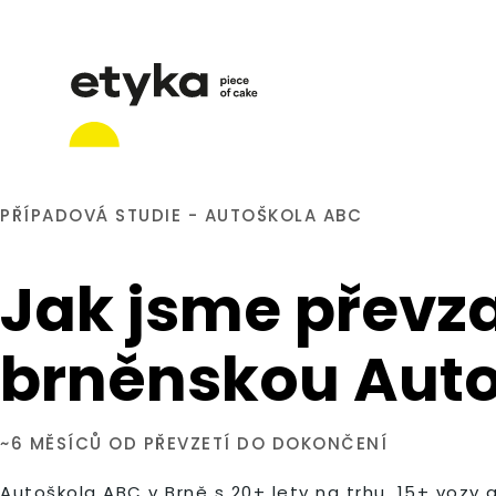
PŘÍPADOVÁ STUDIE - AUTOŠKOLA ABC
Jak jsme převza
brněnskou Auto
~6 MĚSÍCŮ OD PŘEVZETÍ DO DOKONČENÍ
Autoškola ABC v Brně s 20+ lety na trhu, 15+ vozy