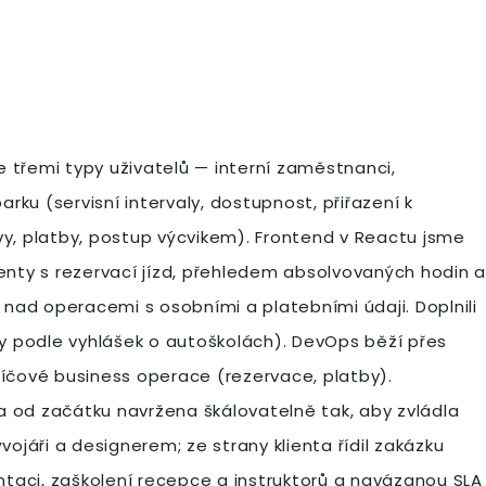
 třemi typy uživatelů — interní zaměstnanci,
ku (servisní intervaly, dostupnost, přiřazení k
uvy, platby, postup výcvikem). Frontend v Reactu jsme
enty s rezervací jízd, přehledem absolvovaných hodin a
 nad operacemi s osobními a platebními údaji. Doplnili
zy podle vyhlášek o autoškolách). DevOps běží přes
íčové business operace (rezervace, platby).
yla od začátku navržena škálovatelně tak, aby zvládla
jáři a designerem; ze strany klienta řídil zakázku
ntaci, zaškolení recepce a instruktorů a navázanou SLA