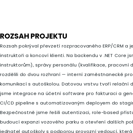
ROZSAH PROJEKTU
Rozsah pokrýval převzetí rozpracovaného ERP/CRM a je
instruktoři a koncoví klienti. Na backendu v .NET Core 
instruktorům), správy personálu (kvalifikace, pracovní
rozdělili do dvou rozhraní — interní zaměstnanecké pr
komunikací s autoškolou. Datovou vrstvu tvoří relační
jsme integrace na účetní software pro fakturaci a gen
CI/CD pipeline s automatizovaným deployem do staging 
Bezpečnostně jsme řešili autentizaci, role-based přístu
budoucí expanzi vozového parku a otevření dalších pobo
jednatel autoškoly s podporou provozní vedoucí, která