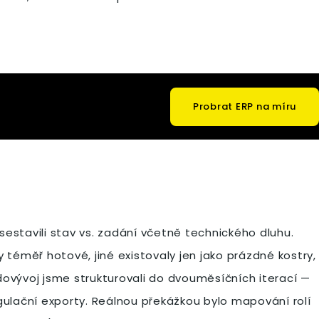
Probrat ERP na míru
a sestavili stav vs. zadání včetně technického dluhu.
téměř hotové, jiné existovaly jen jako prázdné kostry,
dovývoj jsme strukturovali do dvouměsíčních iterací —
egulační exporty. Reálnou překážkou bylo mapování rolí