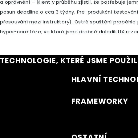
a oprávnění — klient v průběhu zjistil, že potřebuje je
posun deadline o cca 3 týdny. Pre-produkční testování 
přesouvání mezi instruktory). Ostré spuštění proběhlo p
hyper-care fáze, ve které jsme drobně doladili UX rezer
TECHNOLOGIE, KTERÉ JSME POUŽIL
HLAVNÍ TECHNO
FRAMEWORKY
OSTATNÍ