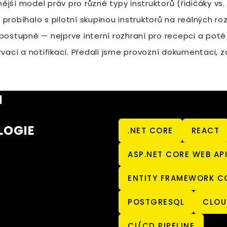
mnější model práv pro různé typy instruktorů (řidičáky v
probíhalo s pilotní skupinou instruktorů na reálných ro
ostupně — nejprve interní rozhraní pro recepci a poté k
vací a notifikací. Předali jsme provozní dokumentaci, za
I
LOGIE
.NET CORE
REACT
ASP.NET CORE WEB AP
ENTITY FRAMEWORK C
POSTGRESQL
CLOU
CI/CD PIPELINE