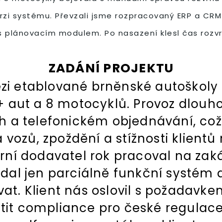
rzi systému. Převzali jsme rozpracovaný ERP a CRM
ál s plánovacím modulem. Po nasazení klesl čas roz
ZADÁNÍ PROJEKTU
i etablované brněnské autoškoly s
aut a 8 motocyklů. Provoz dlouho
h a telefonickém objednávání, co
a vozů, zpoždění a stížnosti klien
erní dodavatel rok pracoval na za
odal jen parciálně funkční systém
at. Klient nás oslovil s požadavke
istit compliance pro české regulac