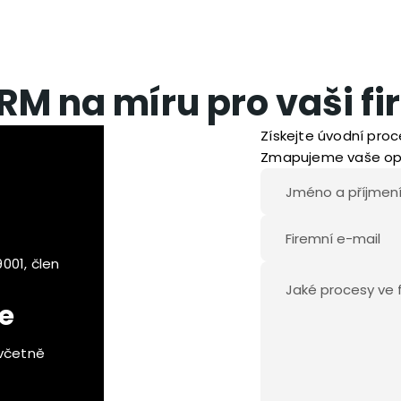
RM na míru pro vaši fi
Získejte úvodní proc
Zmapujeme vaše ope
001, člen
e
 včetně