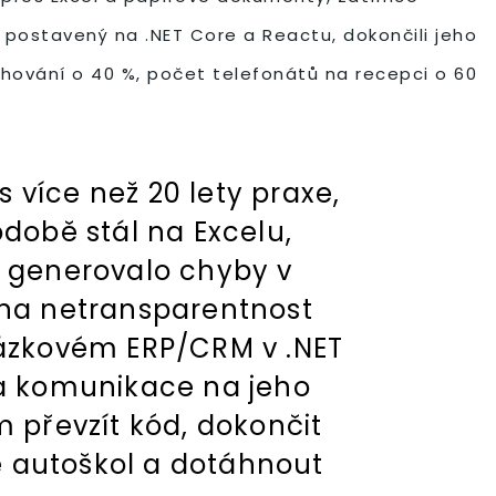
 postavený na .NET Core a Reactu, dokončili jeho
vrhování o 40 %, počet telefonátů na recepci o 60
 více než 20 lety praxe,
době stál na Excelu,
ž generovalo chyby v
tů na netransparentnost
kázkovém ERP/CRM v .NET
 a komunikace na jeho
m převzít kód, dokončit
e autoškol a dotáhnout