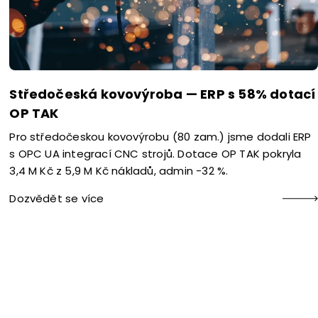
Středočeská kovovýroba — ERP s 58% dotací
OP TAK
Pro středočeskou kovovýrobu (80 zam.) jsme dodali ERP
s OPC UA integrací CNC strojů. Dotace OP TAK pokryla
3,4 M Kč z 5,9 M Kč nákladů, admin -32 %.
Dozvědět se více