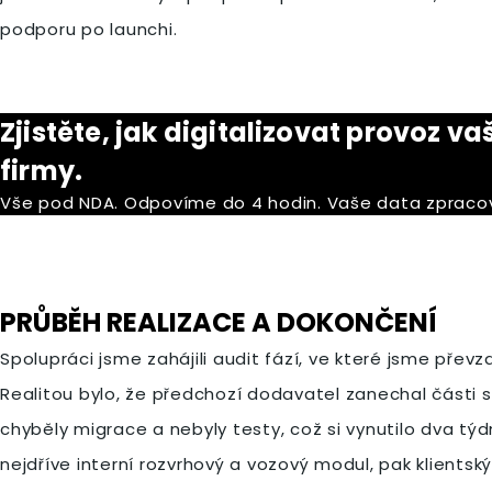
podporu po launchi.
Zjistěte, jak digitalizovat provoz v
firmy.
Vše pod NDA. Odpovíme do 4 hodin. Vaše data zpraco
PRŮBĚH REALIZACE A DOKONČENÍ
Spolupráci jsme zahájili audit fází, ve které jsme převza
Realitou bylo, že předchozí dodavatel zanechal části 
chyběly migrace a nebyly testy, což si vynutilo dva tý
nejdříve interní rozvrhový a vozový modul, pak klients