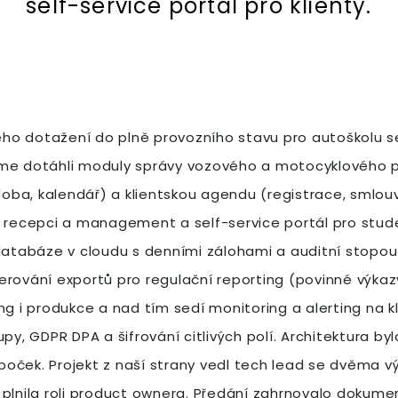
self-service portál pro klienty.
ho dotažení do plně provozního stavu pro autoškolu se
jsme dotáhli moduly správy vozového a motocyklového par
 doba, kalendář) a klientskou agendu (registrace, smlo
o recepci a management a self-service portál pro stud
 databáze v cloudu s denními zálohami a auditní stopou
erování exportů pro regulační reporting (povinné výka
i produkce a nad tím sedí monitoring a alerting na kl
py, GDPR DPA a šifrování citlivých polí. Architektura b
ček. Projekt z naší strany vedl tech lead se dvěma vývo
 plnila roli product ownera. Předání zahrnovalo dokume