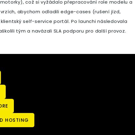
s. motorky), což si vyžádalo přepracování role modelu a
zvrzích, abychom odladili edge-cases (rušení jízd,
lientský self-service portál. Po launchi následovala
školili tým a navázali SLA podporu pro další provoz.
I
ORE
D HOSTING