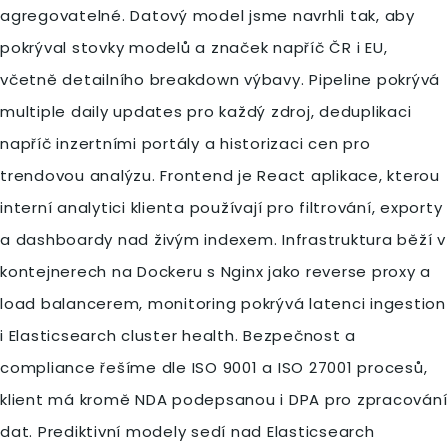
agregovatelné. Datový model jsme navrhli tak, aby
pokrýval stovky modelů a značek napříč ČR i EU,
včetně detailního breakdown výbavy. Pipeline pokrývá
multiple daily updates pro každý zdroj, deduplikaci
napříč inzertními portály a historizaci cen pro
trendovou analýzu. Frontend je React aplikace, kterou
interní analytici klienta používají pro filtrování, exporty
a dashboardy nad živým indexem. Infrastruktura běží v
kontejnerech na Dockeru s Nginx jako reverse proxy a
load balancerem, monitoring pokrývá latenci ingestion
i Elasticsearch cluster health. Bezpečnost a
compliance řešíme dle ISO 9001 a ISO 27001 procesů,
klient má kromě NDA podepsanou i DPA pro zpracování
dat. Prediktivní modely sedí nad Elasticsearch