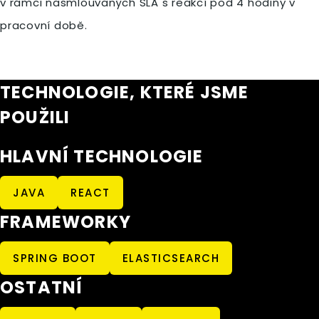
v rámci nasmlouvaných SLA s reakcí pod 4 hodiny v
pracovní době.
TECHNOLOGIE, KTERÉ JSME
POUŽILI
HLAVNÍ TECHNOLOGIE
JAVA
REACT
FRAMEWORKY
SPRING BOOT
ELASTICSEARCH
OSTATNÍ