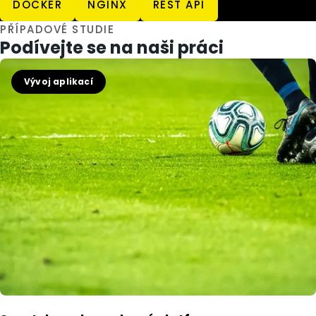
DOCKER
NGINX
REST API
PŘÍPADOVÉ STUDIE
Podívejte se na naši práci
Vývoj aplikací