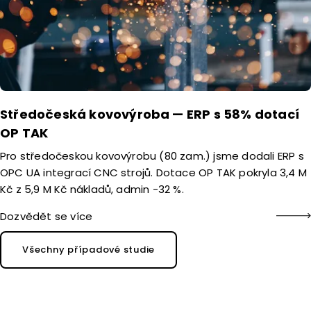
Středočeská kovovýroba — ERP s 58% dotací
OP TAK
Pro středočeskou kovovýrobu (80 zam.) jsme dodali ERP s
OPC UA integrací CNC strojů. Dotace OP TAK pokryla 3,4 M
Kč z 5,9 M Kč nákladů, admin -32 %.
Dozvědět se více
Všechny případové studie