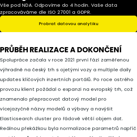
Vše pod NDA. Odpovíme do 4 hodin. Vaše data
zpracováváme dle ISO 27001 a GDPR.
Probrat datovou analytiku
PRŮBĚH REALIZACE A DOKONČENÍ
Spolupráce začala v roce 2021 první fází zaměřenou
výhradně na český trh s ojetými vozy a multiple daily
updates klíčových inzertních portálů. Po roce ostrého
provozu klient požádal o expanzi na evropský trh, což
znamenalo přepracovat datový model pro
vícejazyčné názvy modelů a výbavy a navýšit
Elasticsearch cluster pro řádově větší objem dat.
Reálnou překážkou byla normalizace parametrů napříč