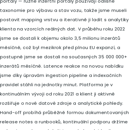
portály — různé inzertní portály používají odlišné
taxonomie pro výbavu a stav vozu, takže jsme museli
postavit mapping vrstvu a iterativně ji ladit s analytiky
klienta na vzorcích reálných dat. V průběhu roku 2022
jsme se dostali k objemu okolo 3,5 milionu inzerátů
měsíčně, což byl mezikrok před plnou EU expanzí, a
postupně jsme se dostali na současných 35 000 000+
inzerátů měsíčně. Latence reakce na novou nabídku
jsme díky úpravám ingestion pipeline a indexačních
pravidel stáhli na jednotky minut. Platforma je v
kontinuálním vývoji od roku 2021 a klient ji aktivně
rozšiřuje o nové datové zdroje a analytické pohledy.
Hand-off probíhá průběžně formou dokumentovaných
release notes a runbooků, kontinuální podporu držíme