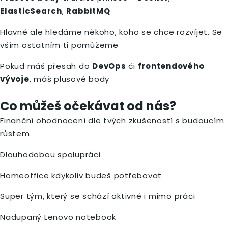
ElasticSearch
,
RabbitMQ
Hlavně ale hledáme někoho, koho se chce rozvíjet. Se
vším ostatním ti pomůžeme
Pokud máš přesah do
DevOps
či
frontendového
vývoje
, máš plusové body
Co můžeš očekávat od nás?
Finanční ohodnocení dle tvých zkušeností s budoucím
růstem
Dlouhodobou spolupráci
Homeoffice kdykoliv budeš potřebovat
Super tým, který se schází aktivně i mimo práci
Nadupaný Lenovo notebook