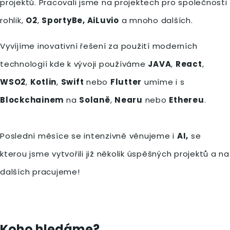
projektů. Pracovali jsme na projektech pro společnosti
rohlik,
O2
,
SportyBe, AiLuvio
a mnoho dalších.
Vyvíjíme inovativní řešení za použití moderních
technologií kde k vývoji používáme
JAVA
,
React
,
WSO2
,
Kotlin
,
Swift
nebo
Flutter
umíme i s
Blockchainem
na
Solaně
,
Nearu
nebo
Ethereu
.
Poslední měsíce se intenzivně věnujeme i
AI,
se
kterou jsme vytvořili již několik úspěšných projektů a na
dalších pracujeme!
Koho hledáme?