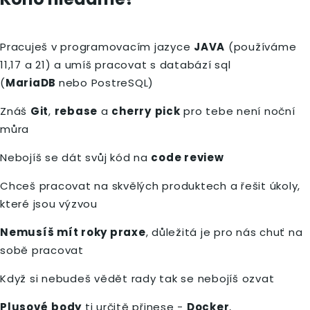
Pracuješ v programovacím jazyce
JAVA
(používáme
11,17 a 21) a umíš pracovat s databází sql
(
MariaDB
nebo PostreSQL)
Znáš
Git
,
rebase
a
cherry
pick
pro tebe není noční
můra
Nebojíš se dát svůj kód na
code review
Chceš pracovat na skvělých produktech a řešit úkoly,
které jsou výzvou
Nemusíš mít roky praxe
, důležitá je pro nás chuť na
sobě pracovat
Když si nebudeš vědět rady tak se nebojíš ozvat
Plusové
body
ti určitě přinese -
Docker
,