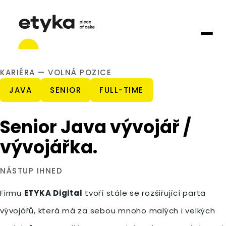
KARIÉRA — VOLNÁ POZICE
JAVA
SENIOR
FULL-TIME
Senior Java vývojář /
vývojářka.
NÁSTUP IHNED
Firmu
ETYKA Digital
tvoří stále se rozšiřující parta
vývojářů, která má za sebou mnoho malých i velkých