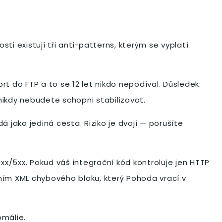
ti existují tři anti-patterns, kterým se vyplatí
 do FTP a to se 12 let nikdo nepodíval. Důsledek:
nikdy nebudete schopni stabilizovat.
jako jediná cesta. Riziko je dvojí — porušíte
xx/5xx. Pokud váš integrační kód kontroluje jen HTTP
áním XML chybového bloku, který Pohoda vrací v
omálie.