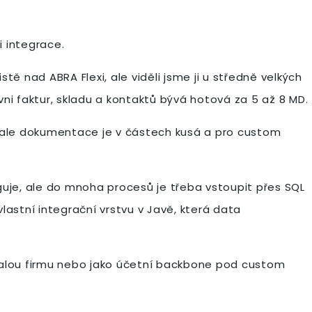
i integrace.
stě nad ABRA Flexi, ale viděli jsme ji u středně velkých
ni faktur, skladu a kontaktů bývá hotová za 5 až 8 MD.
e, ale dokumentace je v částech kusá a pro custom
guje, ale do mnoha procesů je třeba vstoupit přes SQL
lastní integrační vrstvu v Javě, která data
 malou firmu nebo jako účetní backbone pod custom