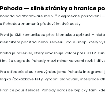
Pohoda — silné stránky a hranice pou
Pohoda od Stormware má v ČR výjimečné postavení — j
s Pohodou znamená především dvě cesty.
První je XML komunikace přes klientskou aplikaci — his
klientském počítači nebo serveru. Pro e-shop, který vys
Druhá je mServer, který umožňuje volání přes HTTP. Fungu
tím, že upgrade Pohody mezi minor verzemi rozbil dříve
Pro středočeskou kovovýrobu jsme Pohodu integrovali 
logika (zakázkové listy, výrobní plánování, integrace O
Hranice použitelnosti Pohody narazíte typicky tam, kde