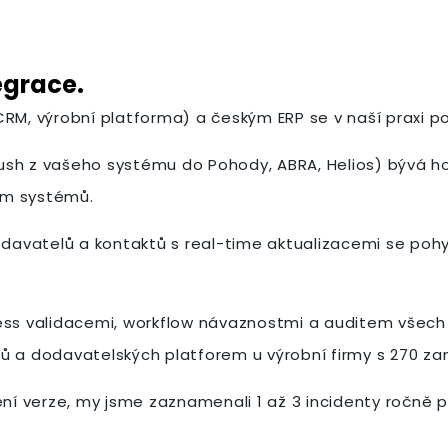
egrace.
 výrobní platforma) a českým ERP se v naší praxi pohy
sh z vašeho systému do Pohody, ABRA, Helios) bývá hot
om systémů.
vatelů a kontaktů s real-time aktualizacemi se pohybuj
ss validacemi, workflow návaznostmi a auditem všech tr
mů a dodavatelských platforem u výrobní firmy s 270 z
í verze, my jsme zaznamenali 1 až 3 incidenty ročně p