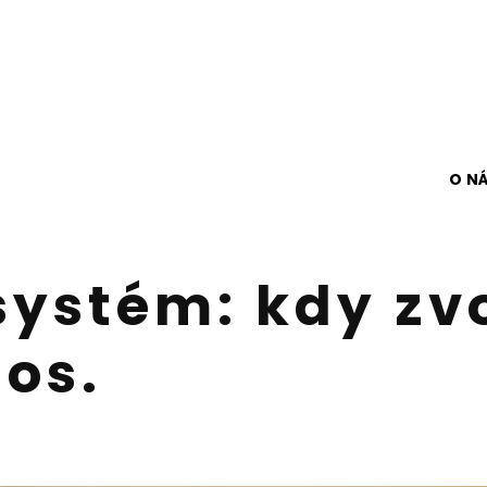
O N
ystém: kdy zvo
os.