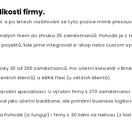
kosti firmy.
t a po letech rozšiřování se tyto pozice mírně přesouvaj
ých firem do zhruba 25 zaměstnanců. Pohoda je z této d
 U projektů, kde jsme integrovali e-shop nebo custom s
icky 20 až 200 zaměstnanců. Pro účetní kancelář v Brně
ších klientů) a ABRA Flexi (u větších klientů).
výrobní specializací. U výrobní firmy s 270 zaměstnanc
al jako účetní backbone, ale primární business logika 
 Pohodě (a fungují) i firmy s 30 lidmi na Heliosu (z his