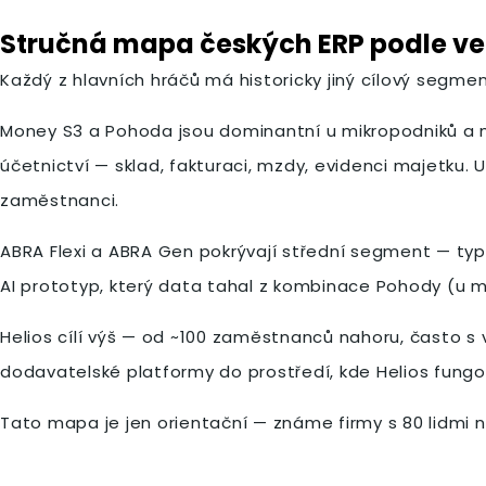
Stručná mapa českých ERP podle veli
Každý z hlavních hráčů má historicky jiný cílový segmen
Money S3 a Pohoda jsou dominantní u mikropodniků a mal
účetnictví — sklad, fakturaci, mzdy, evidenci majetku.
zaměstnanci.
ABRA Flexi a ABRA Gen pokrývají střední segment — typ
AI prototyp, který data tahal z kombinace Pohody (u men
Helios cílí výš — od ~100 zaměstnanců nahoru, často s 
dodavatelské platformy do prostředí, kde Helios fungov
Tato mapa je jen orientační — známe firmy s 80 lidmi na