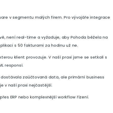
are v segmentu malých firem. Pro vývojáře integrace
kově, není real-time a vyžaduje, aby Pohoda běžela na
plikaci s 50 fakturami za hodinu už ne.
terou klient provozuje. V naší praxi jsme se setkali s
ML responsí.
 dostávala zaúčtovaná data, ale primární business
 v naší praxi nejčastější.
přes ERP nebo komplexnější workflow řízení.