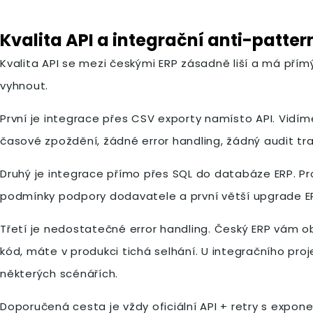
Kvalita API a integrační anti-patter
Kvalita API se mezi českými ERP zásadně liší a má přímý
vyhnout.
První je integrace přes CSV exporty namísto API. Vidím
časové zpoždění, žádné error handling, žádný audit tra
Druhý je integrace přímo přes SQL do databáze ERP. Pro
podmínky podpory dodavatele a první větší upgrade ER
Třetí je nedostatečné error handling. Český ERP vám ob
kód, máte v produkci tichá selhání. U integračního pro
některých scénářích.
Doporučená cesta je vždy oficiální API + retry s expon