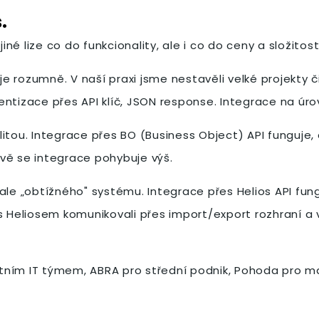
.
iné lize co do funkcionality, ale i co do ceny a složitost
je rozumně. V naší praxi jsme nestavěli velké projekty či
ntizace přes API klíč, JSON response. Integrace na úrov
litou. Integrace přes BO (Business Object) API funguj
vě se integrace pohybuje výš.
ale „obtížného" systému. Integrace přes Helios API fun
s Heliosem komunikovali přes import/export rozhraní a v
lastním IT týmem, ABRA pro střední podnik, Pohoda pro