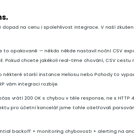
ns.
 dopad na cenu i spolehlivost integrace. V naší zkušenos
e to opakovaně — někdo někde nastavil noční CSV export
il. Pokud chcete jakékoli real-time chování, CSV cestu 
 některé starší instance Heliosu nebo Pohody to vypadá 
P vám integraci rozbije.
čas vrátí 200 OK s chybou v těle response, ne s HTTP 4
jektu pro účetní kancelář jsme tohle ošetřovali parsov
ential backoff + monitoring chybovosti + alerting na an