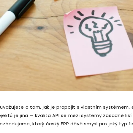
 uvažujete o tom, jak je propojit s vlastním systéme
jektů je jiná — kvalita API se mezi systémy zásadně liš
i rozhodujeme, který český ERP dává smysl pro jaký typ f