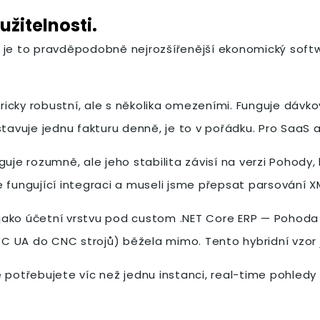
žitelnosti.
e to pravděpodobně nejrozšířenější ekonomický softw
toricky robustní, ale s několika omezeními. Funguje dáv
tavuje jednu fakturu denně, je to v pořádku. Pro SaaS a
je rozumně, ale jeho stabilita závisí na verzi Pohody, k
 fungující integraci a museli jsme přepsat parsování X
jako účetní vrstvu pod custom .NET Core ERP — Pohoda
PC UA do CNC strojů) běžela mimo. Tento hybridní vzor je
 potřebujete víc než jednu instanci, real-time pohledy 