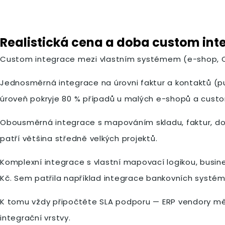
Realistická cena a doba custom int
Custom integrace mezi vlastním systémem (e-shop, CRM,
Jednosměrná integrace na úrovni faktur a kontaktů (pu
úroveň pokryje 80 % případů u malých e-shopů a cust
Obousměrná integrace s mapováním skladu, faktur, doda
patří většina středně velkých projektů.
Komplexní integrace s vlastní mapovací logikou, busine
Kč. Sem patřila například integrace bankovních systé
K tomu vždy připočtěte SLA podporu — ERP vendory měn
integrační vrstvy.