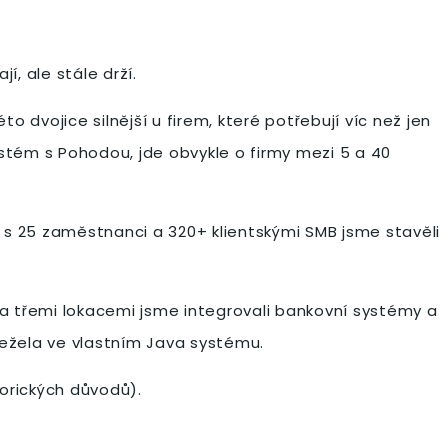
í, ale stále drží.
vojice silnější u firem, které potřebují víc než jen
ystém s Pohodou, jde obvykle o firmy mezi 5 a 40
 s 25 zaměstnanci a 320+ klientskými SMB jsme stavěli
i a třemi lokacemi jsme integrovali bankovní systémy a
ležela ve vlastním Java systému.
torických důvodů).