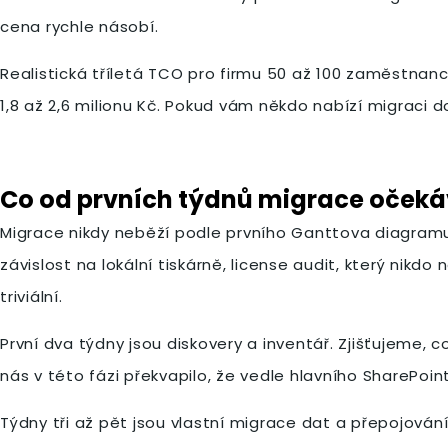
cena rychle násobí.
Realistická tříletá TCO pro firmu 50 až 100 zaměstnan
1,8 až 2,6 milionu Kč. Pokud vám někdo nabízí migraci do
Co od prvních týdnů migrace očeká
Migrace nikdy neběží podle prvního Ganttova diagramu.
závislost na lokální tiskárně, license audit, který nikd
triviální.
První dva týdny jsou diskovery a inventář. Zjišťujeme, c
nás v této fázi překvapilo, že vedle hlavního SharePoint
Týdny tři až pět jsou vlastní migrace dat a přepojování