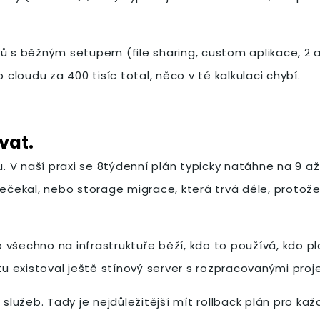
ců s běžným setupem (file sharing, custom aplikace, 2 
 cloudu za 400 tisíc total, něco v té kalkulaci chybí.
vat.
 V naší praxi se 8týdenní plán typicky natáhne na 9 a
o nečekal, nebo storage migrace, která trvá déle, protože
o všechno na infrastruktuře běží, kdo to používá, kdo pla
u existoval ještě stínový server s rozpracovanými projekt
 služeb. Tady je nejdůležitější mít rollback plán pro k