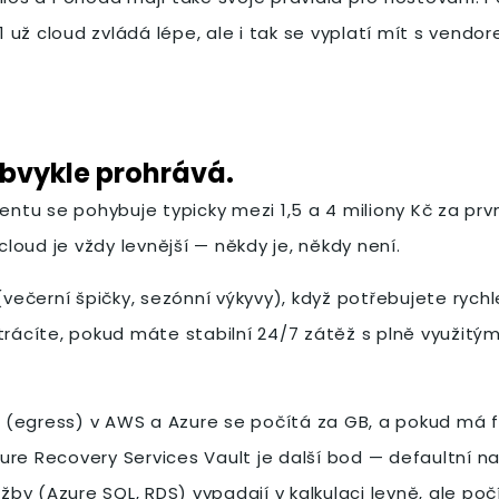
 už cloud zvládá lépe, ale i tak se vyplatí mít s vend
 obvykle prohrává.
u se pohybuje typicky mezi 1,5 a 4 miliony Kč za první 
oud je vždy levnější — někdy je, někdy není.
ečerní špičky, sezónní výkyvy), když potřebujete rych
ztrácíte, pokud máte stabilní 24/7 zátěž s plně využi
fic (egress) v AWS a Azure se počítá za GB, a pokud má
ure Recovery Services Vault je další bod — defaultní n
y (Azure SQL, RDS) vypadají v kalkulaci levně, ale poč