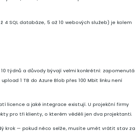
až 4 SQL databáze, 5 až 10 webových služeb) je kolem
ž 10 týdnů a důvody bývají velmi konkrétní: zapomenutá
 upload 1 TB do Azure Blob přes 100 Mbit linku není
tí licence a jaké integrace existují. U projekční firmy
y pro tři klienty, o kterém věděli jen dva projektanti.
aždý krok — pokud něco selže, musíte umět vrátit stav za