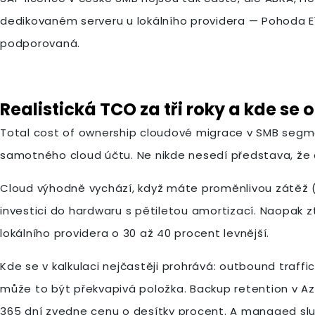
dedikovaném serveru u lokálního providera — Pohoda E1
podporovaná.
Realistická TCO za tři roky a kde se
Total cost of ownership cloudové migrace v SMB segment
samotného cloud účtu. Ne nikde nesedí představa, že cl
Cloud výhodně vychází, když máte proměnlivou zátěž (v
investici do hardwaru s pětiletou amortizací. Naopak 
lokálního providera o 30 až 40 procent levnější.
Kde se v kalkulaci nejčastěji prohrává: outbound traf
může to být překvapivá položka. Backup retention v Az
365 dní zvedne cenu o desítky procent. A managed služb