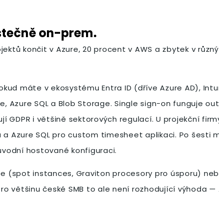
ástečně on-prem.
ktů končit v Azure, 20 procent v AWS a zbytek v různý
 Pokud máte v ekosystému Entra ID (dříve Azure AD), Int
e, Azure SQL a Blob Storage. Single sign-on funguje out
 GDPR i většině sektorových regulací. U projekční firm
ů a Azure SQL pro custom timesheet aplikaci. Po šesti 
původní hostované konfiguraci.
te (spot instances, Graviton procesory pro úsporu) neb
o většinu české SMB to ale není rozhodující výhoda — 