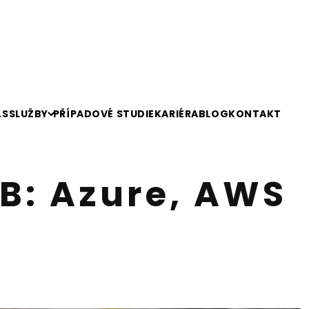
ÁS
SLUŽBY
PŘÍPADOVÉ STUDIE
KARIÉRA
BLOG
KONTAKT
B: Azure, AWS