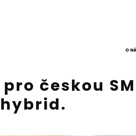
O N
 pro českou SM
hybrid.