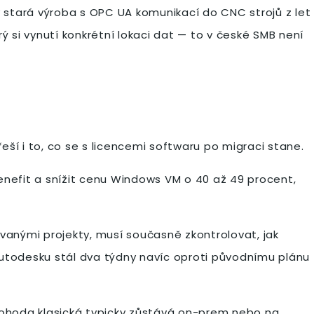
 stará výroba s OPC UA komunikací do CNC strojů z let
ý si vynutí konkrétní lokaci dat — to v české SMB není
řeší i to, co se s licencemi softwaru po migraci stane.
enefit a snížit cenu Windows VM o 40 až 49 procent,
ovanými projekty, musí současně zkontrolovat, jak
t Autodesku stál dva týdny navíc oproti původnímu plánu
 Pohoda klasická typicky zůstává on-prem nebo na