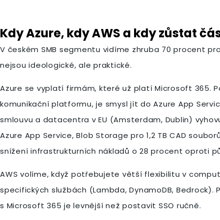
Kdy Azure, kdy AWS a kdy zůstat č
V českém SMB segmentu vidíme zhruba 70 procent proje
nejsou ideologické, ale praktické.
Azure se vyplatí firmám, které už platí Microsoft 365.
komunikační platformu, je smysl jít do Azure App Servic
smlouvu a datacentra v EU (Amsterdam, Dublin) vyhovují
Azure App Service, Blob Storage pro 1,2 TB CAD soubor
snížení infrastrukturních nákladů o 28 procent oproti 
AWS volíme, když potřebujete větší flexibilitu v compu
specifických službách (Lambda, DynamoDB, Bedrock). Pr
s Microsoft 365 je levnější než postavit SSO ručně.