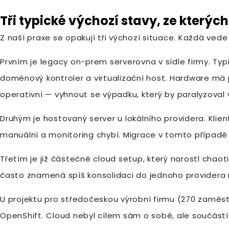
Tři typické výchozí stavy, ze kterých
Z naší praxe se opakují tři výchozí situace. Každá ved
Prvním je legacy on-prem serverovna v sídle firmy. Typi
doménový kontroler a virtualizační host. Hardware má 
operativní — vyhnout se výpadku, který by paralyzoval
Druhým je hostovaný server u lokálního providera. Klie
manuální a monitoring chybí. Migrace v tomto případě
Třetím je již částečně cloud setup, který narostl chao
často znamená spíš konsolidaci do jednoho providera 
U projektu pro středočeskou výrobní firmu (270 zaměst
OpenShift. Cloud nebyl cílem sám o sobě, ale součástí