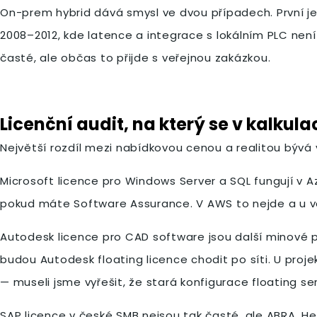
On-prem hybrid dává smysl ve dvou případech. První je
2008–2012, kde latence a integrace s lokálním PLC není 
časté, ale občas to přijde s veřejnou zakázkou.
Licenční audit, na který se v kalkul
Největší rozdíl mezi nabídkovou cenou a realitou bývá v
Microsoft licence pro Windows Server a SQL fungují v A
pokud máte Software Assurance. V AWS to nejde a u vět
Autodesk licence pro CAD software jsou další minové po
budou Autodesk floating licence chodit po síti. U proj
— museli jsme vyřešit, že stará konfigurace floating ser
SAP licence v české SMB nejsou tak časté, ale ABRA, H