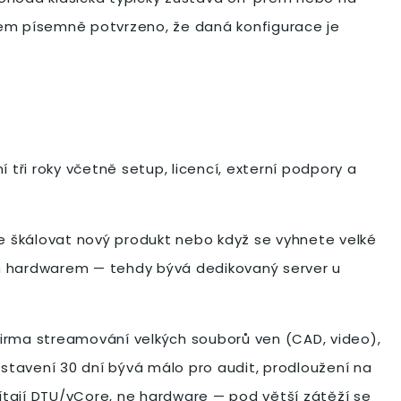
orem písemně potvrzeno, že daná konfigurace je
tři roky včetně setup, licencí, externí podpory a
le škálovat nový produkt nebo když se vyhnete velké
tým hardwarem — tehdy bývá dedikovaný server u
 firma streamování velkých souborů ven (CAD, video),
astavení 30 dní bývá málo pro audit, prodloužení na
ítají DTU/vCore, ne hardware — pod větší zátěží se