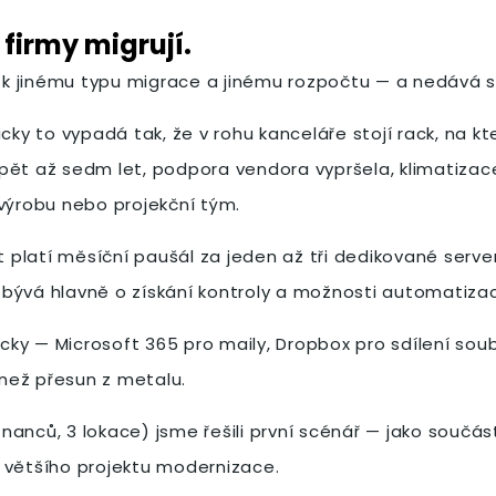
 firmy migrují.
e k jinému typu migrace a jinému rozpočtu — a nedává s
cky to vypadá tak, že v rohu kanceláře stojí rack, na kt
pět až sedm let, podpora vendora vypršela, klimatizac
 výrobu nebo projekční tým.
nt platí měsíční paušál za jeden až tři dedikované serv
 bývá hlavně o získání kontroly a možnosti automatiza
ticky — Microsoft 365 pro maily, Dropbox pro sdílení s
než přesun z metalu.
nanců, 3 lokace) jsme řešili první scénář — jako součá
 většího projektu modernizace.