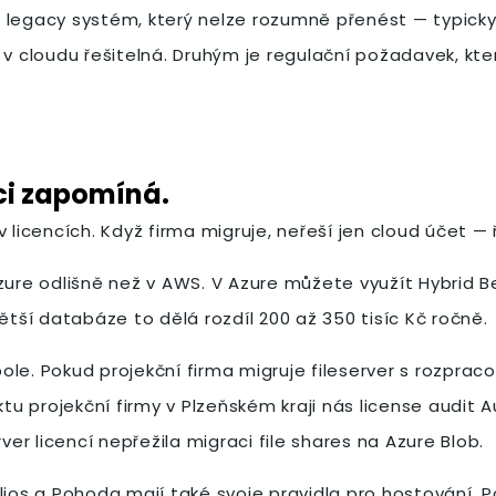
 legacy systém, který nelze rozumně přenést — typicky
v cloudu řešitelná. Druhým je regulační požadavek, kter
aci zapomíná.
 licencích. Když firma migruje, neřeší jen cloud účet — 
zure odlišně než v AWS. V Azure můžete využít Hybrid B
ší databáze to dělá rozdíl 200 až 350 tisíc Kč ročně.
le. Pokud projekční firma migruje fileserver s rozprac
ektu projekční firmy v Plzeňském kraji nás license audi
ver licencí nepřežila migraci file shares na Azure Blob.
elios a Pohoda mají také svoje pravidla pro hostování.