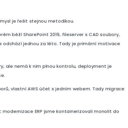
mysl je řešit stejnou metodikou.
erém běží SharePoint 2019, fileserver s CAD soubory,
e odchází jednou za léto. Tady je primární motivace
ery, ale nemá k nim plnou kontrolu, deployment je
ce.
ouborů, vlastní AWS účet s jedním webem. Tady migrace
st modernizace ERP jsme kontainerizovali monolit do